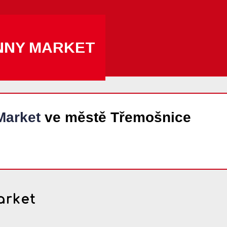
NNY MARKET
Market
ve městě Třemošnice
arket