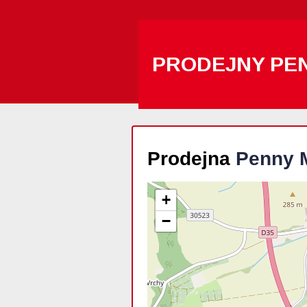
PRODEJNY PE
Prodejna
Penny 
+
−