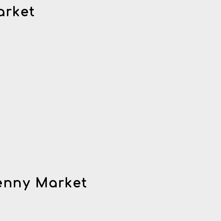
arket
enny Market