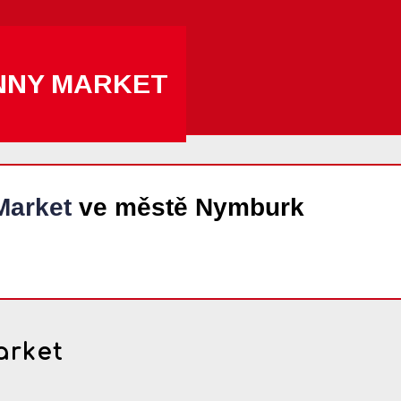
NNY MARKET
Market
ve městě Nymburk
arket